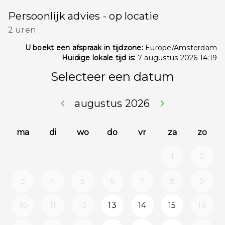
Persoonlijk advies - op locatie
2 uren
U boekt een afspraak in tijdzone:
Europe/Amsterdam
Huidige lokale tijd is:
7 augustus 2026 14:19
Selecteer een datum
keyboard_arrow_left
augustus 2026
keyboard_arrow_right
Ga terug juli 2
Doorg
ma
di
wo
do
vr
za
zo
1
2
3
4
5
6
7
8
9
10
11
12
13
14
15
16