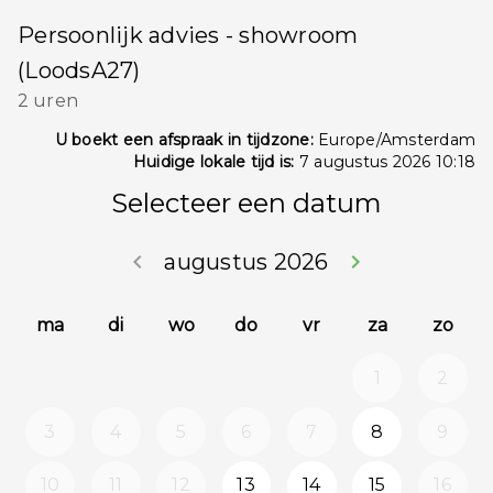
Persoonlijk advies - showroom
(LoodsA27)
2 uren
U boekt een afspraak in tijdzone:
Europe/Amsterdam
Huidige lokale tijd is:
7 augustus 2026 10:18
Selecteer een datum
keyboard_arrow_left
augustus 2026
keyboard_arrow_right
Ga terug juli 2
Doorg
ma
di
wo
do
vr
za
zo
1
2
3
4
5
6
7
8
9
10
11
12
13
14
15
16