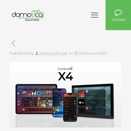
Contact
Published by
mikeoosthoek
on
5 februari 2025