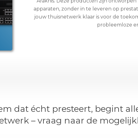
Araknis. Deze producten zijn ontworpen 
apparaten, zonder in te leveren op prestati
jouw thuisnetwerk klaar is voor de toekoms
probleemloze erv
m dat écht presteert, begint a
etwerk – vraag naar de mogelij