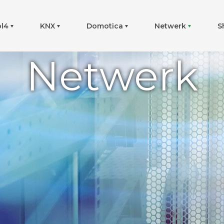
ol4
KNX
Domotica
Netwerk
S
Netwerk