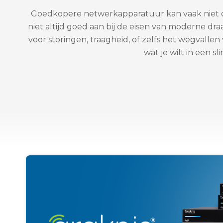
Goedkopere netwerkapparatuur kan vaak niet o
niet altijd goed aan bij de eisen van moderne d
voor storingen, traagheid, of zelfs het wegvallen 
wat je wilt in een s