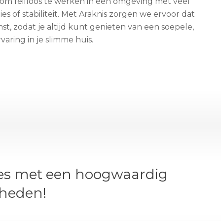
om feilloos te werken in een omgeving met veel
es of stabiliteit. Met Araknis zorgen we ervoor dat
t, zodat je altijd kunt genieten van een soepele,
aring in je slimme huis.
lles met een hoogwaardig
kheden!